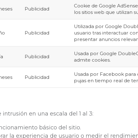
Cookie de Google AdSense u
meses
Publicidad
los sitios web que utilizan su
Utilizada por Google Double
año
Publicidad
usuario tras interactuar con
presentar anuncios relevan
Usada por Google DoubleCl
ía
Publicidad
admite cookies.
Usada por Facebook para o
meses
Publicidad
pujas en tiempo real de te
 intrusión en una escala del 1 al 3:
ncionamiento básico del sitio.
r la experiencia de usuario o medir el rendimien