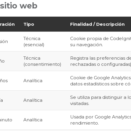
 sitio web
ración
Tipo
Finalidad / Descripción
Técnica
Cookie propia de CodeIgnit
sión
(esencial)
su navegación.
Técnica
Registra las preferencias d
año
(consentimiento)
rechazadas o configuradas)
Cookie de Google Analytics
años
Analítica
datos estadísticos sobre cóm
Se utiliza para distinguir a
ía
Analítica
visitadas.
Usada por Google Analytics 
minuto
Analítica
rendimiento.