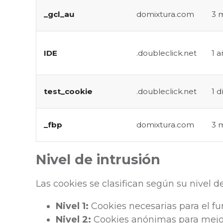
_gcl_au
domixtura.com
3 
IDE
.doubleclick.net
1 
test_cookie
.doubleclick.net
1 d
_fbp
domixtura.com
3 
Nivel de intrusión
Las cookies se clasifican según su nivel de
Nivel 1:
Cookies necesarias para el fu
Nivel 2:
Cookies anónimas para mejora