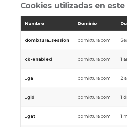
Cookies utilizadas en este
Nombre
Dominio
Du
domixtura_session
domixtura.com
Se
cb-enabled
domixtura.com
1 
_ga
domixtura.com
2 
_gid
domixtura.com
1 d
_gat
domixtura.com
1 