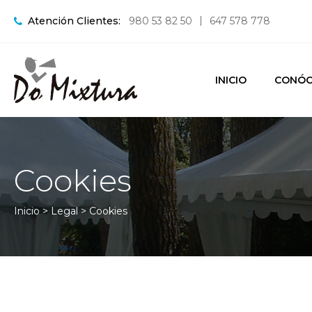
Atención Clientes:
980 53 82 50
647 578 778
INICIO
CONÓC
Cookies
Inicio
> Legal > Cookies