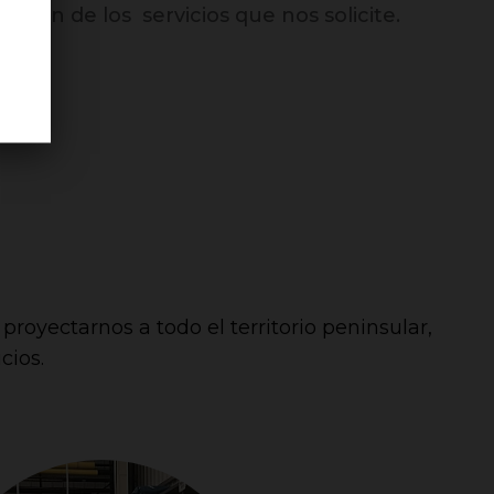
tación de los servicios que nos solicite.
royectarnos a todo el territorio peninsular,
cios.