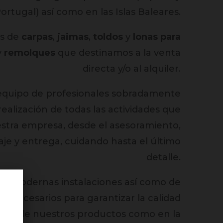
ortugal) así como en las Islas Baleares.
es de
carpas
,
jaimas
,
toldos
y
lonas para
y
remolques
que destinamos a la venta
directa y/o al alquiler.
quipo de profesionales sobradamente
 realización de todas las actividades que
estra empresa, desde el asesoramiento,
aje y entrega, cuidando hasta el último
detalle.
s modernas instalaciones así como de
os necesarios para garantizar la calidad
ación de nuestros productos como en la