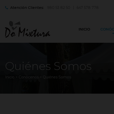
Atención Clientes:
980 53 82 50
647 578 778
INICIO
CONÓC
Quiénes Somos
Inicio
> Conócenos > Quiénes Somos