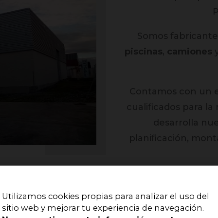
P
Somos fabricant
piscinas
,
camiones
Contamos con un e
cualificados para la
desarrolla nu
planificación, mont
Disponemos de una
los recursos técnic
Utilizamos cookies propias para analizar el uso del
sitio web y mejorar tu experiencia de navegación.
tanto en la fabric