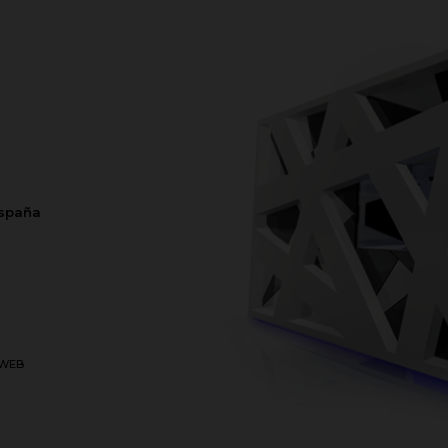
España
WEB