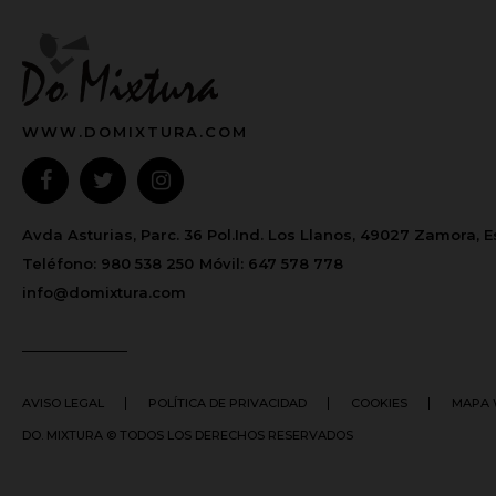
WWW.DOMIXTURA.COM
Avda Asturias, Parc. 36 Pol.Ind. Los Llanos, 49027 Zamora, 
Teléfono:
980 538 250
Móvil:
647 578 778
info@domixtura.com
AVISO LEGAL
POLÍTICA DE PRIVACIDAD
COOKIES
MAPA 
DO. MIXTURA © TODOS LOS DERECHOS RESERVADOS